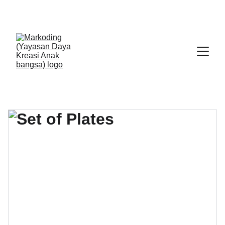
🎊 Pendaftaran Program 
Perempuan Inovasi Flash 
Class AI
 telah dibuka!  
GABUNG SEKARANG