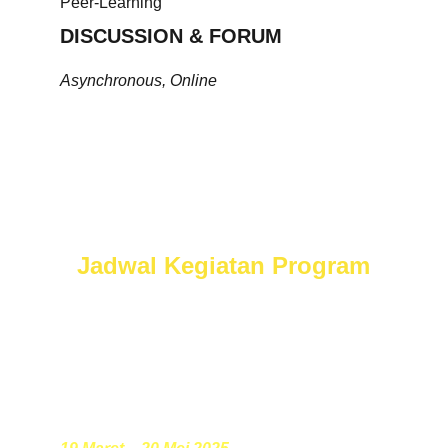
Peer-Learning
DISCUSSION & FORUM
Asynchronous, Online
Timeline
Jadwal Kegiatan Program
Pendaftaran
Open Call untuk semua calon peserta program 
Perempuan Inovasi 2025