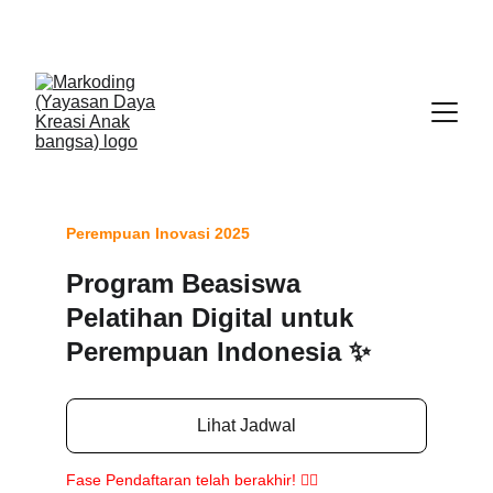
🎊 Pendaftaran Program 
Perempuan Inovasi Flash 
Class AI
 telah dibuka!  
GABUNG SEKARANG
Perempuan Inovasi 2025
Program Beasiswa 
Pelatihan Digital untuk 
Perempuan Indonesia ✨
Lihat Jadwal
Fase Pendaftaran telah berakhir! 🙋‍♀️