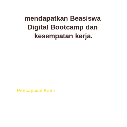
di Kelas Basic coding atau 
UI/UX Design, akan 
mendapatkan Beasiswa 
Digital Bootcamp dan 
kesempatan kerja.
Pencapaian Kami
Kami percaya bahwa 
perempuan Indonesia dapat 
bersaing di industri 
teknologi.