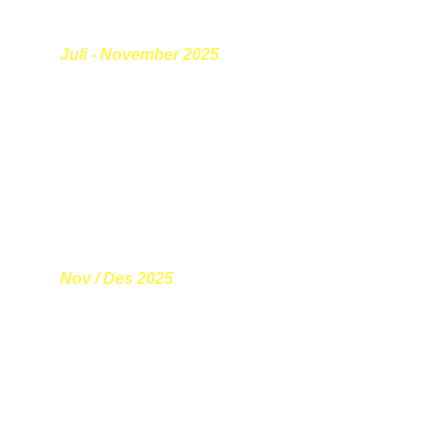
profesional.
Juli - November 2025
Demo Day
Peserta top akan berkesempatan untuk 
mempresentasikan inovasi serta karya-karyanya 
dalam bentuk prototype kepada partner program.
Nov / Des 2025
Proyek Sosial
Tahapan untuk mempersiapkan karir serta menguji 
& mengimplementasikan hasil belajar serta inovasi 
yang telah dibuat.