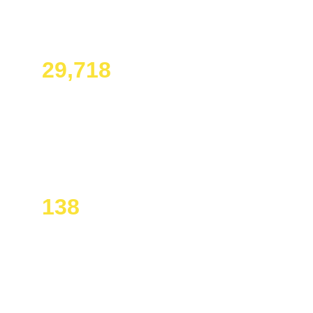
29,718
Perempuan & Remaja Perempuan
Menerima pendidikan kesetaraan gender dan 
pelatihan dasar keterampilan digital.
138
Beasiswa Digital Bootcamp
Menerima pelatihan intensif siap kerja dalam 
keterampilan digital.