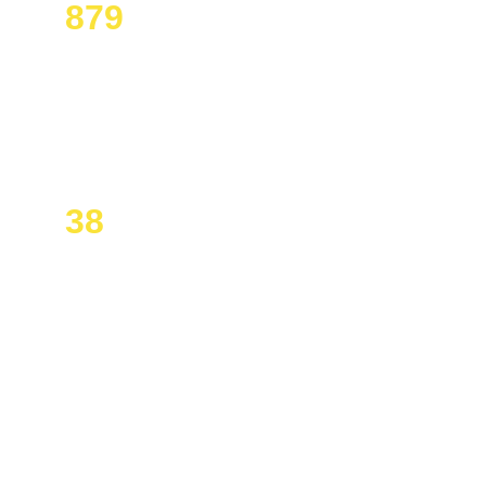
879
Inovasi
Diciptakan untuk menyelesaikan masalah 
berbasis gender.
38
Provinsi di Indonesia
Siswa yang berpartisipasi di program kami.