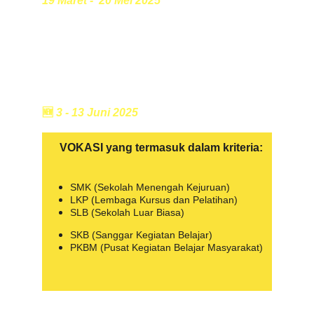
19 Maret -  20 Mei 2025
Perpanjangan Pendaftaran 
Khusus Jenjang Vokasi ✨
Hanya peserta dari jenjang vokasi yang dapat 
mendaftar pada periode ini.
🆕
 3 - 13 Juni 2025
VOKASI yang termasuk dalam kriteria:
SMK (Sekolah Menengah Kejuruan)
LKP (Lembaga Kursus dan Pelatihan)
SLB (Sekolah Luar Biasa)
SKB (Sanggar Kegiatan Belajar)
PKBM (Pusat Kegiatan Belajar Masyarakat)